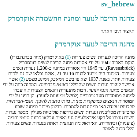
sv_hebrew
מחנה הריכוז לנוער ומחנה ההשמדה אוקרמרק
תקציר תוכן האתר
מחנה הריכוז לנוער אוקרמרק
מחנה הריכוז לנערות ונשים צעירות
(1)
באוקרמרק (מחוז בברנדנבורג)
הוקם באביב 1942 על ידי אסירות מחנה הריכוז לנשים רוונסבריק
(Ravensbrück). עד 1945 היו אסורות במחנה כ-1,200 נערות ונשים
צעירות. המחנה היה מיועד לבנות 16 עד 21, אולם נכלאו שם גם ילדות
צעירות יותר. בשנת 1937 יצא צו בשם
המאבק המונע בפשע
(2)
אשר
איפשר לעצור נערות ונשים שהופללו כ
אנטי-חברתיות
. המחנה כונה על ידי
הנאצים
מחנה הגנה לנוער
. רבות מהנערות והנשים הצעירות הועברו
למחנה ממוסדות סעד ציבוריים (למשל ממעונות לנוער). הן תויגו על ידי
המוסדות הנאצים כ
מופקרות מינית
,
בלתי ניתנות לחינוך
,
אנטי-חברתיות
,
סרבניות עבודה
ו/או כמתנגדות לסמכות. בבלוק מיוחד במחנה שוכנו
פרטיזניות מסלובניה ונערות ונשים נרדפות פוליטיות מפולין. מספר נערות
ונשים נעצרו על רקע אידאולוגיית גזע נאצית ונכלאו כבנות סינטי ורומה
(צועניות) וכיהודיות. האידאולוגיה הנאצית ראתה בנערות ונשים צעירות
הללו סכנה לאומה.