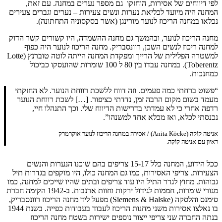
לפי דיווחים של אסירות, הוחזקו גם מספר נערים במחנה. עם זאת,
המחנה היה מיועד לכליאת נערות ונשים צעירות – נערים וגברים צעירים
נכלאו במחנה הריכוז לנוער מורינגן (אשר בסקסוניה התחתונה).
מחנה הריכוז לנוער, ובהמשך גם מחנה ההשמדה, היו קשורים קשר הדוק
למחנה ריכוז לנשים השכן, רוונסבריק. מחנה הריכוז לנוער היה כפוף
למשטרה הפלילית של הרייך ומפקדת המחנה הייתה לוטה טוברנץ (Lotte
Toberentz). במחנה עבדו בין 80 ל 100 שומרות שהועסקו כביכול
כמחנכות.
“פשוט ברחתי כמה פעמים. וזה דווח ללשכת רווחת הנוער. לא החזקתי
מעמד בשום מקום הרבה זמן, נדדתי כציפור. […] לשכת רווחת הנוער
רדפה אחרי כי לא עמדתי בדרישות הדיווח שלי. וכך התנהלו חיי,
נכנסתי לכלא, ואז מכלא אחד למשנהו”.
אניטה קוֹקֶה (Anita Köcke) / אסירה במחנה הריכוז לנוער אוקרמרק
ראיון עם אניטה קוֹקֶה.
ככל הידוע, המחנה כלל 15-17 צריפים בהם שוכנו הנערות והנשים
הצעירות. צריפי האסירות, כמו גם המחנה כולו, היו מוקפים בגדרות תיל
גבוהות. מחוץ לגדר התיל היו עוד צריפים ובתים שהיו שייכים למחנה, כמו
מגורי שומרות, חממות לגידול ירקות וחוות ארנבות. ב-1942 הקימה חברת
סימנס והלסקה (Siemens & Halske) מפעל ליד מחנה הריכוז רוונסבריק,
בו נאלצו אסירות משני מחנות הריכוז לעבוד בעבודות כפייה. בשנת 1944
בנתה החברה שני צריפי ייצור נוספים ישירות בשטח מחנה הריכוז