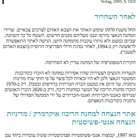
Verlag, 2005, S. 102f
לאחר השחרור
החל משנת 1970 שימש האתר את הצבא האדום לצרכים צבאיים. שרידי
המחנה הנאצי נהרסו ונבנו מעליהם מבנים חדשים. השטח כל כך השתנה,
שכיום כמעט ולא נותרו עקבות מהמחנה הישן. הגישה לאתר התאפשרה
לראשונה רק ב-1994, לאחר נסיגת חיילי הפדרציה הרוסית (הצבא האדום
לשעבר).
חקירת הטופוגרפיה של המחנה עדיין לא הסתיימה.
הנערות והנשים הצעירות שהיו אסירות במחנה לא הוכרו כקורבנות
המשטר הנאצי ולכן לא היו זכאיות לכל פיצוי על פי חוקי שתי מדינות
גרמניה. עד היום אין כמעט הכרה חברתית ברדיפתן ובסבלן. רק ב-1970
הוכרו מחנות הריכוז של הנוער כמחנות ריכוז, ורק ב-2020 הוכרו האנשים
שנרדפו כ
אנטי-חברתיות
ו
אנטי-חברתיים
על ידי הממשל הפדרלי של
גרמניה כקורבנות הנאציזם.
אתר הנצחה למחנה הריכוז אוקרמרק / מדיניות
הנצחה אנטי-פשיסטית
מאז 1997, קבוצות אנטי-פשיסטיות ופמיניסטיות שונות עובדות ביחד עם