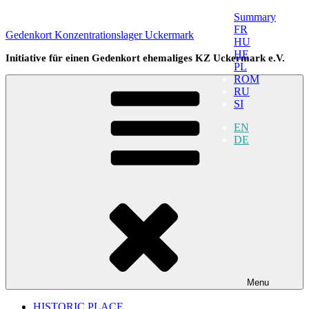
Skip
Summary
to
FR
Gedenkort Konzentrationslager Uckermark
content
HU
HE
Initiative für einen Gedenkort ehemaliges KZ Uckermark e.V.
PL
ROM
RU
SI
EN
DE
Menu
HISTORIC PLACE