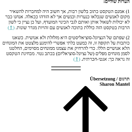
הערות שוליים:
1) אמנם הטקסט כתוב בלשון רבות, אך חשוב היה למחברות להשאיר
מקום לאנשים שנכלאו כנערות וכנשים אך לא הזדהו ככאלה. אנחנו כבר
לא יכולות לשאול אותן ואותם לגבי הכינוי המועדף, ועל כן נציין כי לשון
הרבות בטקסט הזה כוללת בתוכה לאנשים עם זהויות מגדר שונות.
(⇑)
2) שפתם של הנציונל-סוציאליסטים היא מזלזלת ולא אנושית. כשאנו
כותבות על תקופה זו, זה כמעט בלתי אפשרי להימנע מלצטט את המונחים
הלא אנושיים הללו. כדי להרחיק את עצמנו ממונחים מסוימים, החלטנו
לסמן מונחים מפלים (של נציונל-סוציאליזם) בכתב נטוי. מבחינת הטקסט
זה נראה כך:
אנטי-חברתית
.
(⇑)
תרגום / Übersetzung
Sharon Mantel
B
t
t