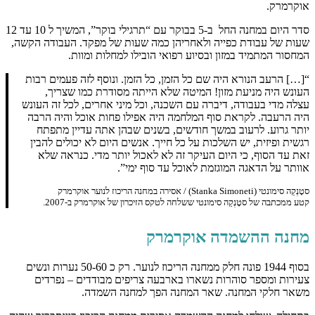
אוקרמרק.
סדר היום במחנה החל ב-5 בבוקר עם “תרגילי בוקר”, המשיך ל 10 עד 12
שעות של עבודת כפייה ולאחריהן כמה שעות של מפקד. העבודה הקשה,
המחסור המתמיד במזון ובסיוע רפואי הובילו למחלות ומוות.
“[…] הרעב הנורא היה שם כל הזמן, כל הזמן. ונוסף לזה פעמים רבות
העונש היה מניעת מזון! המיטה שלא הייתה מסודרת כמו שצריך,
עצלה מדי בעבודה, דיברה עם השכנה, וכל מיני אחרים, לכל זה העונש
היה הרעבה. לקראת סוף המלחמה היה אפילו פחות אוכל והיה הרבה
יותר גרוע. לרעוב במשך חודשים, בשנים שבהן אתה עדיין מתפתח
רגשית ופיזית, יש השלכות על כל חייך. אנשים היום לא יכולים להבין
זאת עד הסוף, כי היום העיקר זה לא לאכול יותר מדי. כנראה שלא
אוותר על הדאגה המוגזמת לאוכל עד סוף ימי”.
סטָנְקַה סימונטי (Stanka Simoneti) / אסירה במחנה הריכוז לנוער אוקרמרק
קטע ממכתבה של סטָנְקַה סימונטי ששלחה לטקס הזיכרון של אוקרמרק ב-2007.
מחנה ההשמדה אוקרמרק
בסוף 1944 פונה חלק ממחנה הריכוז לנוער. רק כ 50-60 נערות ונשים
צעירות ומספר סוהרות נשארו בארבעה צריפים מבודדים – נפרדים
משאר חלקי המחנה. שאר המחנה הפך למחנה השמדה.