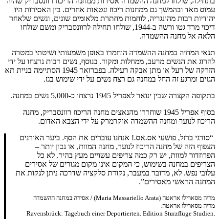
בתחילה, שולחו למחנה ההשמדה אסירות ממחנה הריכוז רוונסבריק שהיה
עמוס מאד ובהמשך גם ממחנות ריכוז וגטאות אחרים. בין האסירות היו
יהודיות רבות מהונגריה, לוחמות מחתרת מלאומים שונים, ונשים שלאחר
דיכוי מרד גטו ורשה ב-1944, שולחו תחילה לרוונסבריק ומשם שולחו
הלאה אל מחנה ההשמדה.
תנאי המחיה במחנה ההשמדה הוחמרו באופן משמעותי ושיטתי במטרה
להרוג את הנשים מרעב, ממחלות ומקור. בנוסף, נשים רבות נרצחו על ידי
הזרקה של רעל או מתן אבקה רעילה. בפברואר 1945 הסתיימה בניית תא
הגזים ומרגע זה החל במחנה גם רצח נשים על ידי שימוש בגז.
בתקופה הקצרה שבין ינואר לאפריל 1945 נרצחו כ-5,000 נשים במחנה.
בסוף אפריל 1945 שוחררו מהנאצים מחנה הריכוז רוונסבריק, מחנה
הריכוז לנוער ומחנה ההשמדה אוקרמרק על ידי הצבא האדום.
“סורגי ברזל, פושעי אס.אס.! אנחנו עוברים את הסף. ביער האורנים
הצפוף הזה של מחנה הריכוז לנוער, מחנה המוות, או נכון יותר –
הפרוזדור למוות, יש רק כמה צריפים עשויים מעץ בהיר. לא כל
הצריפים במחנה בשימוש, כי המקום אינו מקום מגורים של אסירים
עלובי נפש. לא, מדובר במעבר, נקודת סלקציה שדרכה ניתן לנקות את
המחנה הראשי מאסירים”.
מריה מסארילו אראטה (Maria Massariello Arata) / אסירה במחנה ההשמדה
מריה מסארילו אראטה:
.Ravensbrück: Tagebuch einer Deportierten. Edition Sturzflüge Studien