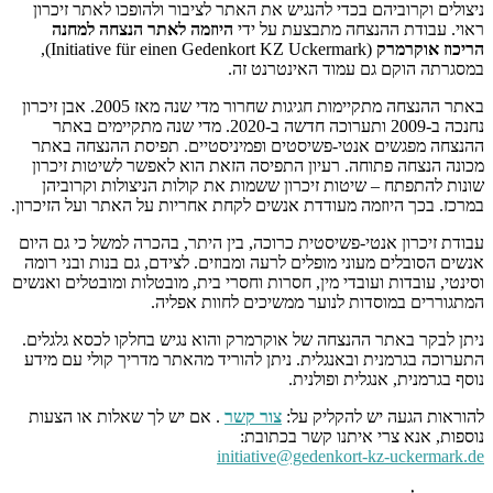
ניצולים וקרוביהם בכדי להנגיש את האתר לציבור ולהופכו לאתר זיכרון
ראוי. עבודת ההנצחה מתבצעת על ידי
היוזמה לאתר הנצחה למחנה
הריכוז אוקרמרק
(Initiative für einen Gedenkort KZ Uckermark),
במסגרתה הוקם גם עמוד האינטרנט זה.
באתר ההנצחה מתקיימות חגיגות שחרור מדי שנה מאז 2005. אבן זיכרון
נחנכה ב-2009 ותערוכה חדשה ב-2020. מדי שנה מתקיימים באתר
ההנצחה מפגשים אנטי-פשיסטים ופמיניסטיים. תפיסת ההנצחה באתר
מכונה הנצחה פתוחה. רעיון התפיסה הזאת הוא לאפשר לשיטות זיכרון
שונות להתפתח – שיטות זיכרון ששמות את קולות הניצולות וקרוביהן
במרכז. בכך היוזמה מעודדת אנשים לקחת אחריות על האתר ועל הזיכרון.
עבודת זיכרון אנטי-פשיסטית כרוכה, בין היתר, בהכרה למשל כי גם היום
אנשים הסובלים מעוני מופלים לרעה ומבוזים. לצידם, גם בנות ובני רומה
וסינטי, עובדות ועובדי מין, חסרות וחסרי בית, מובטלות ומובטלים ואנשים
המתגוררים במוסדות לנוער ממשיכים לחוות אפליה.
ניתן לבקר באתר ההנצחה של אוקרמרק והוא נגיש בחלקו לכסא גלגלים.
התערוכה בגרמנית ובאנגלית. ניתן להוריד מהאתר מדריך קולי עם מידע
נוסף בגרמנית, אנגלית ופולנית.
להוראות הגעה יש להקליק על:
צור קשר
. אם יש לך שאלות או הצעות
נוספות, אנא צרי איתנו קשר בכתובת:
initiative@gedenkort-kz-uckermark.de