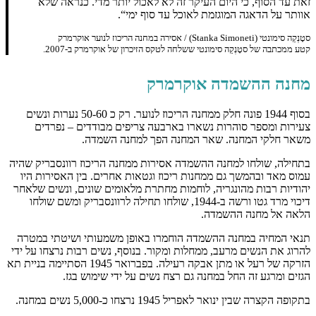
זאת עד הסוף, כי היום העיקר זה לא לאכול יותר מדי. כנראה שלא
אוותר על הדאגה המוגזמת לאוכל עד סוף ימי“.
סטָנְקַה סימונטי (Stanka Simoneti) / אסירה במחנה הריכוז לנוער אוקרמרק
קטע ממכתבה של סטָנְקַה סימונטי ששלחה לטקס הזיכרון של אוקרמרק ב-2007.
מחנה ההשמדה אוקרמרק
בסוף 1944 פונה חלק ממחנה הריכוז לנוער. רק כ 50-60 נערות ונשים
צעירות ומספר סוהרות נשארו בארבעה צריפים מבודדים – נפרדים
משאר חלקי המחנה. שאר המחנה הפך למחנה השמדה.
בתחילה, שולחו למחנה ההשמדה אסירות ממחנה הריכוז רוונסבריק שהיה
עמוס מאד ובהמשך גם ממחנות ריכוז וגטאות אחרים. בין האסירות היו
יהודיות רבות מהונגריה, לוחמות מחתרת מלאומים שונים, ונשים שלאחר
דיכוי מרד גטו ורשה ב-1944, שולחו תחילה לרוונסבריק ומשם שולחו
הלאה אל מחנה ההשמדה.
תנאי המחיה במחנה ההשמדה הוחמרו באופן משמעותי ושיטתי במטרה
להרוג את הנשים מרעב, ממחלות ומקור. בנוסף, נשים רבות נרצחו על ידי
הזרקה של רעל או מתן אבקה רעילה. בפברואר 1945 הסתיימה בניית תא
הגזים ומרגע זה החל במחנה גם רצח נשים על ידי שימוש בגז.
בתקופה הקצרה שבין ינואר לאפריל 1945 נרצחו כ-5,000 נשים במחנה.