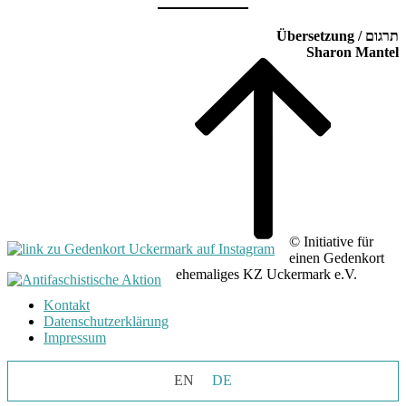
תרגום / Übersetzung
Sharon Mantel
B
t
t
© Initiative für
einen Gedenkort
ehemaliges KZ Uckermark e.V.
Kontakt
Datenschutzerklärung
Impressum
EN
DE