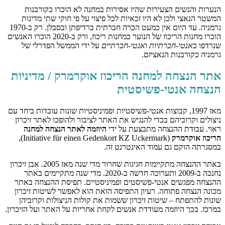
הנערות והנשים הצעירות שהיו אסירות במחנה לא הוכרו כקורבנות
המשטר הנאצי ולכן לא היו זכאיות לכל פיצוי על פי חוקי שתי מדינות
גרמניה. עד היום אין כמעט הכרה חברתית ברדיפתן ובסבלן. רק ב-1970
הוכרו מחנות הריכוז של הנוער כמחנות ריכוז, ורק ב-2020 הוכרו האנשים
שנרדפו כ
אנטי-חברתיות
ו
אנטי-חברתיים
על ידי הממשל הפדרלי של
גרמניה כקורבנות הנאציזם.
אתר הנצחה למחנה הריכוז אוקרמרק / מדיניות
הנצחה אנטי-פשיסטית
מאז 1997, קבוצות אנטי-פשיסטיות ופמיניסטיות שונות עובדות ביחד עם
ניצולים וקרוביהם בכדי להנגיש את האתר לציבור ולהופכו לאתר זיכרון
ראוי. עבודת ההנצחה מתבצעת על ידי
היוזמה לאתר הנצחה למחנה
הריכוז אוקרמרק
(Initiative für einen Gedenkort KZ Uckermark),
במסגרתה הוקם גם עמוד האינטרנט זה.
באתר ההנצחה מתקיימות חגיגות שחרור מדי שנה מאז 2005. אבן זיכרון
נחנכה ב-2009 ותערוכה חדשה ב-2020. מדי שנה מתקיימים באתר
ההנצחה מפגשים אנטי-פשיסטים ופמיניסטיים. תפיסת ההנצחה באתר
מכונה הנצחה פתוחה. רעיון התפיסה הזאת הוא לאפשר לשיטות זיכרון
שונות להתפתח – שיטות זיכרון ששמות את קולות הניצולות וקרוביהן
במרכז. בכך היוזמה מעודדת אנשים לקחת אחריות על האתר ועל הזיכרון.