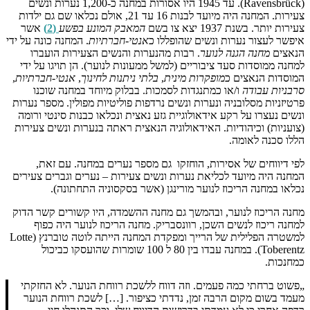
(Ravensbrück). עד 1945 היו אסורות במחנה כ-1,200 נערות ונשים
צעירות. המחנה היה מיועד לבנות 16 עד 21, אולם נכלאו שם גם ילדות
צעירות יותר. בשנת 1937 יצא צו בשם
המאבק המונע בפשע
(2)
אשר
איפשר לעצור נערות ונשים שהופללו כ
אנטי-חברתיות
. המחנה כונה על ידי
הנאצים
מחנה הגנה לנוער
. רבות מהנערות והנשים הצעירות הועברו
למחנה ממוסדות סעד ציבוריים (למשל ממעונות לנוער). הן תויגו על ידי
המוסדות הנאצים כ
מופקרות מינית
,
בלתי ניתנות לחינוך
,
אנטי-חברתיות
,
סרבניות עבודה
ו/או כמתנגדות לסמכות. בבלוק מיוחד במחנה שוכנו
פרטיזניות מסלובניה ונערות ונשים נרדפות פוליטיות מפולין. מספר נערות
ונשים נעצרו על רקע אידאולוגיית גזע נאצית ונכלאו כבנות סינטי ורומה
(צועניות) וכיהודיות. האידאולוגיה הנאצית ראתה בנערות ונשים צעירות
הללו סכנה לאומה.
לפי דיווחים של אסירות, הוחזקו גם מספר נערים במחנה. עם זאת,
המחנה היה מיועד לכליאת נערות ונשים צעירות – נערים וגברים צעירים
נכלאו במחנה הריכוז לנוער מורינגן (אשר בסקסוניה התחתונה).
מחנה הריכוז לנוער, ובהמשך גם מחנה ההשמדה, היו קשורים קשר הדוק
למחנה ריכוז לנשים השכן, רוונסבריק. מחנה הריכוז לנוער היה כפוף
למשטרה הפלילית של הרייך ומפקדת המחנה הייתה לוטה טוברנץ (Lotte
Toberentz). במחנה עבדו בין 80 ל 100 שומרות שהועסקו כביכול
כמחנכות.
„פשוט ברחתי כמה פעמים. וזה דווח ללשכת רווחת הנוער. לא החזקתי
מעמד בשום מקום הרבה זמן, נדדתי כציפור. […] לשכת רווחת הנוער