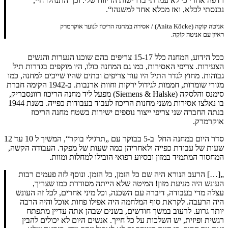
רדפה אחרי כי לא עמדתי בדרישות הדיווח שלי. וכך התנהלו חיי,
נכנסתי לכלא, ואז מכלא אחד למשנהו“.
אניטה קוֹקֶה (Anita Köcke) / אסירה במחנה הריכוז לנוער אוקרמרק
ראיון עם אניטה קוֹקֶה.
ככל הידוע, המחנה כלל 15-17 צריפים בהם שוכנו הנערות והנשים
הצעירות. צריפי האסירות, כמו גם המחנה כולו, היו מוקפים בגדרות תיל
גבוהות. מחוץ לגדר התיל היו עוד צריפים ובתים שהיו שייכים למחנה, כמו
מגורי שומרות, חממות לגידול ירקות וחוות ארנבות. ב-1942 הקימה חברת
סימנס והלסקה (Siemens & Halske) מפעל ליד מחנה הריכוז רוונסבריק,
בו נאלצו אסירות משני מחנות הריכוז לעבוד בעבודות כפייה. בשנת 1944
בנתה החברה שני צריפי ייצור נוספים ישירות בשטח מחנה הריכוז
אוקרמרק.
סדר היום במחנה החל ב-5 בבוקר עם „תרגילי בוקר“, המשיך ל 10 עד 12
שעות של עבודת כפייה ולאחריהן כמה שעות של מפקד. העבודה הקשה,
המחסור המתמיד במזון ובסיוע רפואי הובילו למחלות ומוות.
„[…] הרעב הנורא היה שם כל הזמן, כל הזמן. ונוסף לזה פעמים רבות
העונש היה מניעת מזון! המיטה שלא הייתה מסודרת כמו שצריך,
עצלה מדי בעבודה, דיברה עם השכנה, וכל מיני אחרים, לכל זה העונש
היה הרעבה. לקראת סוף המלחמה היה אפילו פחות אוכל והיה הרבה
יותר גרוע. לרעוב במשך חודשים, בשנים שבהן אתה עדיין מתפתח
רגשית ופיזית, יש השלכות על כל חייך. אנשים היום לא יכולים להבין