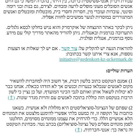
עבודת זיכרון אנטי-פשיסטית כרוכה, בין היתר, בהכרה למשל כי גם היום
אנשים הסובלים מעוני מופלים לרעה ומבוזים. לצידם, גם בנות ובני רומה
וסינטי, עובדות ועובדי מין, חסרות וחסרי בית, מובטלות ומובטלים ואנשים
המתגוררים במוסדות לנוער ממשיכים לחוות אפליה.
ניתן לבקר באתר ההנצחה של אוקרמרק והוא נגיש בחלקו לכסא גלגלים.
התערוכה בגרמנית ובאנגלית. ניתן להוריד מהאתר מדריך קולי עם מידע
נוסף בגרמנית, אנגלית ופולנית.
להוראות הגעה יש להקליק על:
צור קשר
. אם יש לך שאלות או הצעות
נוספות, אנא צרי איתנו קשר בכתובת:
initiative@gedenkort-kz-uckermark.de
הערות שוליים:
1) אמנם הטקסט כתוב בלשון רבות, אך חשוב היה למחברות להשאיר
מקום לאנשים שנכלאו כנערות וכנשים אך לא הזדהו ככאלה. אנחנו כבר
לא יכולות לשאול אותן ואותם לגבי הכינוי המועדף, ועל כן נציין כי לשון
הרבות בטקסט הזה כוללת בתוכה לאנשים עם זהויות מגדר שונות.
(⇑)
2) שפתם של הנציונל-סוציאליסטים היא מזלזלת ולא אנושית. כשאנו
כותבות על תקופה זו, זה כמעט בלתי אפשרי להימנע מלצטט את המונחים
הלא אנושיים הללו. כדי להרחיק את עצמנו ממונחים מסוימים, החלטנו
לסמן מונחים מפלים (של נציונל-סוציאליזם) בכתב נטוי. מבחינת הטקסט
זה נראה כך:
אנטי-חברתית
.
(⇑)