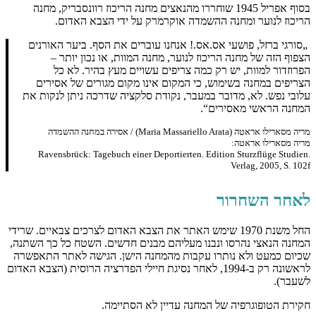
בסוף אפריל 1945 שוחררו מהנאצים מחנה הריכוז רוונסבריק, מחנה
הריכוז לנוער ומחנה ההשמדה אוקרמרק על ידי הצבא האדום.
„סורגי ברזל, פושעי אס.אס.! אנחנו עוברים את הסף. ביער האורנים
הצפוף הזה של מחנה הריכוז לנוער, מחנה המוות, או נכון יותר –
הפרוזדור למוות, יש רק כמה צריפים עשויים מעץ בהיר. לא כל
הצריפים במחנה בשימוש, כי המקום אינו מקום מגורים של אסירים
עלובי נפש. לא, מדובר במעבר, נקודת סלקציה שדרכה ניתן לנקות את
המחנה הראשי מאסירים“.
מריה מסארילו אראטה (Maria Massariello Arata) / אסירה במחנה ההשמדה
מריה מסארילו אראטה:
.Ravensbrück: Tagebuch einer Deportierten. Edition Sturzflüge Studien
Verlag, 2005, S. 102f
לאחר השחרור
החל משנת 1970 שימש האתר את הצבא האדום לצרכים צבאיים. שרידי
המחנה הנאצי נהרסו ונבנו מעליהם מבנים חדשים. השטח כל כך השתנה,
שכיום כמעט ולא נותרו עקבות מהמחנה הישן. הגישה לאתר התאפשרה
לראשונה רק ב-1994, לאחר נסיגת חיילי הפדרציה הרוסית (הצבא האדום
לשעבר).
חקירת הטופוגרפיה של המחנה עדיין לא הסתיימה.