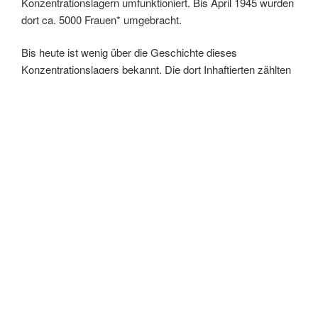
Konzentrationslagern umfunktioniert. Bis April 1945 wurden
dort ca. 5000 Frauen* umgebracht.
Bis heute ist wenig über die Geschichte dieses
Konzentrationslagers bekannt. Die dort Inhaftierten zählten
lange Zeit zu den vergessenen Verfolgten des
Nationalsozialismus und haben keine öffentliche
Anerkennung erfahren.
Aktuell:
Stellungnahme zu Spendenaufrufen durch PEBS
Befreiungsfeier 2026