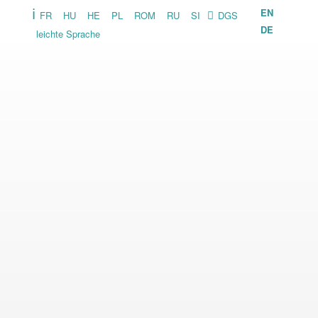
Zum
EN
FR
HU
HE
PL
ROM
RU
SI
DGS
Inhalt
DE
leichte Sprache
springen