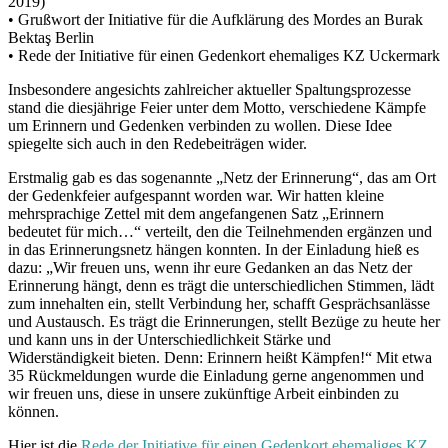
2019)
• Grußwort der Initiative für die Aufklärung des Mordes an Burak
Bektaş Berlin
• Rede der Initiative für einen Gedenkort ehemaliges KZ Uckermark
Insbesondere angesichts zahlreicher aktueller Spaltungsprozesse
stand die diesjährige Feier unter dem Motto, verschiedene Kämpfe
um Erinnern und Gedenken verbinden zu wollen. Diese Idee
spiegelte sich auch in den Redebeiträgen wider.
Erstmalig gab es das sogenannte „Netz der Erinnerung“, das am Ort
der Gedenkfeier aufgespannt worden war. Wir hatten kleine
mehrsprachige Zettel mit dem angefangenen Satz „Erinnern
bedeutet für mich…“ verteilt, den die Teilnehmenden ergänzen und
in das Erinnerungsnetz hängen konnten. In der Einladung hieß es
dazu: „Wir freuen uns, wenn ihr eure Gedanken an das Netz der
Erinnerung hängt, denn es trägt die unterschiedlichen Stimmen, lädt
zum innehalten ein, stellt Verbindung her, schafft Gesprächsanlässe
und Austausch. Es trägt die Erinnerungen, stellt Bezüge zu heute her
und kann uns in der Unterschiedlichkeit Stärke und
Widerständigkeit bieten. Denn: Erinnern heißt Kämpfen!“ Mit etwa
35 Rückmeldungen wurde die Einladung gerne angenommen und
wir freuen uns, diese in unsere zukünftige Arbeit einbinden zu
können.
Hier ist die
Rede der Initiative für einen Gedenkort ehemaliges KZ