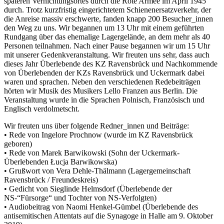
späteren Vernichtungsortes durch die Rote Armee im April 1945
durch. Trotz kurzfristig eingerichtetem Schienenersatzverkehr, der
die Anreise massiv erschwerte, fanden knapp 200 Besucher_innen
den Weg zu uns. Wir begannen um 13 Uhr mit einem geführten
Rundgang über das ehemalige Lagergelände, an dem mehr als 40
Personen teilnahmen. Nach einer Pause begannen wir um 15 Uhr
mit unserer Gedenkveranstaltung. Wir freuten uns sehr, dass auch
dieses Jahr Überlebende des KZ Ravensbrück und Nachkommende
von Überlebenden der KZs Ravensbrück und Uckermark dabei
waren und sprachen. Neben den verschiedenen Redebeiträgen
hörten wir Musik des Musikers Lello Franzen aus Berlin. Die
Veranstaltung wurde in die Sprachen Polnisch, Französisch und
Englisch verdolmetscht.
Wir freuten uns über folgende Redner_innen und Beiträge:
• Rede von Ingelore Prochnow (wurde im KZ Ravensbrück
geboren)
• Rede von Marek Barwikowski (Sohn der Uckermark-
Überlebenden Łucja Barwikowska)
• Grußwort von Vera Dehle-Thälmann (Lagergemeinschaft
Ravensbrück / Freundeskreis)
• Gedicht von Sieglinde Helmsdorf (Überlebende der
NS-“Fürsorge“ und Tochter von NS-Verfolgten)
• Audiobeitrag von Naomi Henkel-Gümbel (Überlebende des
antisemitischen Attentats auf die Synagoge in Halle am 9. Oktober