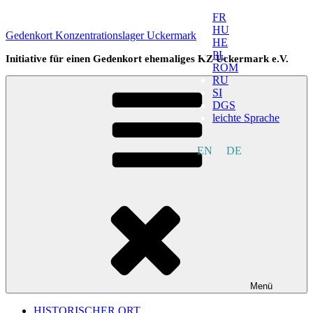
Zum
FR
Inhalt
HU
Gedenkort Konzentrationslager Uckermark
springen
HE
PL
Initiative für einen Gedenkort ehemaliges KZ Uckermark e.V.
ROM
RU
SI
DGS
leichte Sprache
EN
DE
Menü
HISTORISCHER ORT