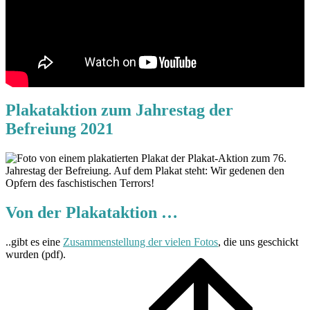
Plakataktion zum Jahrestag der
Befreiung 2021
Von der Plakataktion …
..gibt es eine
Zusammenstellung der vielen Fotos
, die uns geschickt
wurden (pdf).
B
t
t