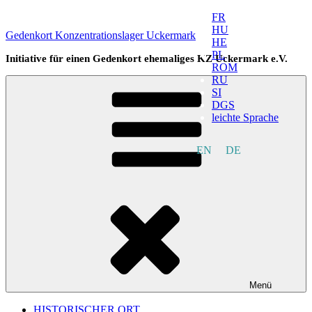
Zum
FR
Inhalt
HU
Gedenkort Konzentrationslager Uckermark
springen
HE
PL
Initiative für einen Gedenkort ehemaliges KZ Uckermark e.V.
ROM
RU
SI
DGS
leichte Sprache
EN
DE
Menü
HISTORISCHER ORT