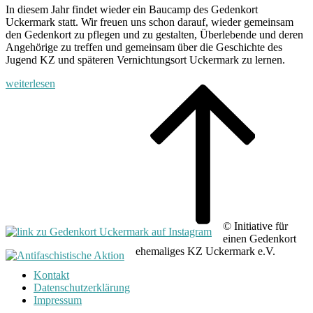
In diesem Jahr findet wieder ein Baucamp des Gedenkort
Uckermark statt. Wir freuen uns schon darauf, wieder gemeinsam
den Gedenkort zu pflegen und zu gestalten, Überlebende und deren
Angehörige zu treffen und gemeinsam über die Geschichte des
Jugend KZ und späteren Vernichtungsort Uckermark zu lernen.
„Antifaschistisches
weiterlesen
feministisches
B
Bau-
t
und
t
Begegnungscamp
2022“
© Initiative für
einen Gedenkort
ehemaliges KZ Uckermark e.V.
Kontakt
Datenschutzerklärung
Impressum