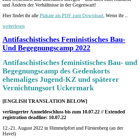
und Ändern der Verhältnisse in der Gegenwart!
Hier findet ihr alle
Plakate als PDF zum Download.
Wenn ihr ..
„Plakataktion
weiterlesen
2024“
Veröffentlicht
Antifaschistisches Feministisches Bau-
am
Und Begegnungscamp 2022
Antifaschistisches feministisches Bau- und
Begegnungscamp des Gedenkorts
ehemaliges Jugend-KZ und späterer
Vernichtungsort Uckermark
[ENGLISH TRANSLATION BELOW]
verlängerter Anmeldeschluss bis zum 10.07.22
// Extended
registration deadline: 10.07.22
12.-21. August 2022 in Himmelpfort und Fürstenberg (an der
Havel)