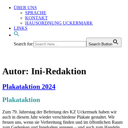
ÜBER UNS
SPRACHE
KONTAKT
HAUSORDNUNG UCKERMARK
LINKS
Search for:
Search Button
Autor:
Ini-Redaktion
Veröffentlicht
Plakataktion 2024
am
Plakataktion
Zum 79. Jahrestag der Befreiung des KZ Uckermark haben wir
auch in diesem Jahr wieder verschiedene Plakate gestaltet. Wir
freuen uns, wenn sie Verbreitung finden und im öffentlichen Raum
zum Gedenken und Innehalten anregen – und auch zum Handeln