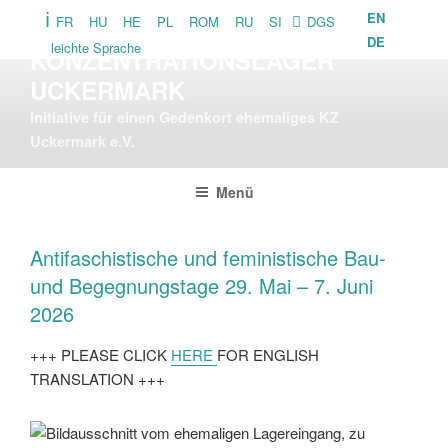
Zum
EN
FR
HU
HE
PL
ROM
RU
SI
DGS
GEDENKORT
Inhalt
DE
leichte Sprache
KONZENTRATIONSLAGER
springen
UCKERMARK
Initiative für einen Gedenkort ehemaliges KZ
Uckermark e.V.
Menü
Antifaschistische und feministische Bau-
und Begegnungstage 29. Mai – 7. Juni
2026
+++ PLEASE CLICK
HERE
FOR ENGLISH
TRANSLATION +++